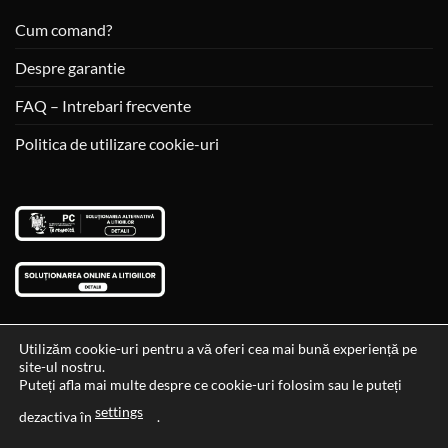
Cum comand?
Despre garantie
FAQ – Intrebari frecvente
Politica de utilizare cookie-uri
Utilizăm cookie-uri pentru a vă oferi cea mai bună experiență pe
site-ul nostru.
Visa
MasterCard
Cash
Puteți afla mai multe despre ce cookie-uri folosim sau le puteți
On
settings
Data si ora ultimei actualizari al stocului si ale preturilor: 29-12-
dezactiva în
.
Delivery
2023 06:45:56