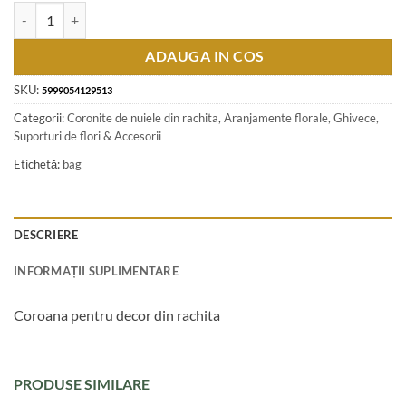
Cantitate Coroana pentru decor din rachita 35 CM - Menta
ADAUGA IN COS
SKU:
5999054129513
Categorii:
Coronite de nuiele din rachita
,
Aranjamente florale, Ghivece,
Suporturi de flori & Accesorii
Etichetă:
bag
DESCRIERE
INFORMAȚII SUPLIMENTARE
Coroana pentru decor din rachita
PRODUSE SIMILARE