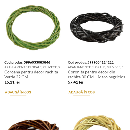
Cod produs:
5996033085846
Cod produs:
5999054124211
ARANJAMENTE FLORALE, GHIVECE, SUPORTURI DE FLORI & ACCESORII
ARANJAMENTE FLORALE, GHIVECE, SUPORTURI DE FLORI & ACCESORII
Coroana pentru decor rachita
Coronita pentru decor din
Verde 22 CM
rachita 30 CM – Maro negricios
15,11
lei
57,41
lei
ADAUGĂ ÎN COȘ
ADAUGĂ ÎN COȘ