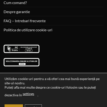
Cum comand?
Despre garantie
FAQ – Intrebari frecvente
Politica de utilizare cookie-uri
Utilizăm cookie-uri pentru a vă oferi cea mai bună experiență pe
site-ul nostru.
Visa
MasterCard
Cash
Puteți afla mai multe despre ce cookie-uri folosim sau le puteți
On
settings
Data si ora ultimei actualizari al stocului si ale preturilor: 29-12-
dezactiva în
.
Delivery
2023 06:45:56