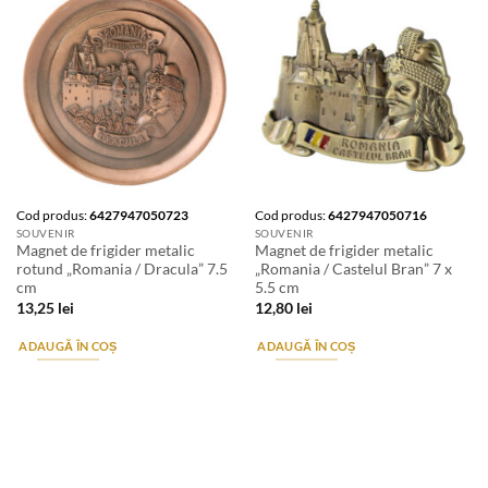
Cod produs:
6427947050723
Cod produs:
6427947050716
SOUVENIR
SOUVENIR
Magnet de frigider metalic
Magnet de frigider metalic
rotund „Romania / Dracula” 7.5
„Romania / Castelul Bran” 7 x
cm
5.5 cm
13,25
lei
12,80
lei
ADAUGĂ ÎN COȘ
ADAUGĂ ÎN COȘ