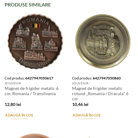
PRODUSE SIMILARE
Cod produs:
6427947050617
Cod produs:
6427947050860
SOUVENIR
SOUVENIR
Magnet de frigider metalic 6
Magnet de frigider metalic
cm, Romania / Transilvania
rotund „Romania / Dracula” 6
cm
12,80
lei
10,46
lei
ADAUGĂ ÎN COȘ
ADAUGĂ ÎN COȘ