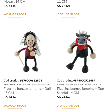
Mozart 14 CM
11 CM
56,74
lei
56,74
lei
ADAUGĂ ÎN COȘ
ADAUGĂ ÎN COȘ
Cod produs:
9876000612823
Cod produs:
9876000526687
FIGURINE. BRELOCURI & MAGNETI DE FRIGIDER
FIGURINE. BRELOCURI & MAGNETI DE FRIGIDER
Figurina bungee jumping – Dali
Figurina bungee jumping – Taur
15 CM
Spaniol 14 CM
56,74
lei
56,74
lei
ADAUGĂ ÎN COȘ
ADAUGĂ ÎN COȘ