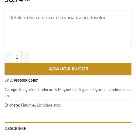
Cantitate Figurina bungee jumping - Miel fetita
ADAUGA IN COS
SKU:
9876000405487
Categorii:
Figurine. brelocuri & Magneti de frigider
,
Figurine handmade cu
arc
Etichete:
Figurine
,
Lichidare stoc
DESCRIERE