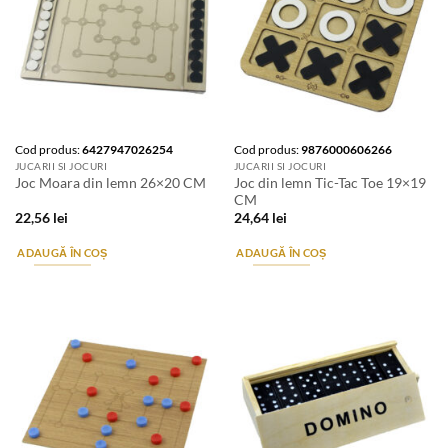
Cod produs:
6427947026254
Cod produs:
9876000606266
JUCARII SI JOCURI
JUCARII SI JOCURI
Joc din lemn Tic-Tac Toe 19×19
Joc Moara din lemn 26×20 CM
CM
22,56
lei
24,64
lei
ADAUGĂ ÎN COȘ
ADAUGĂ ÎN COȘ