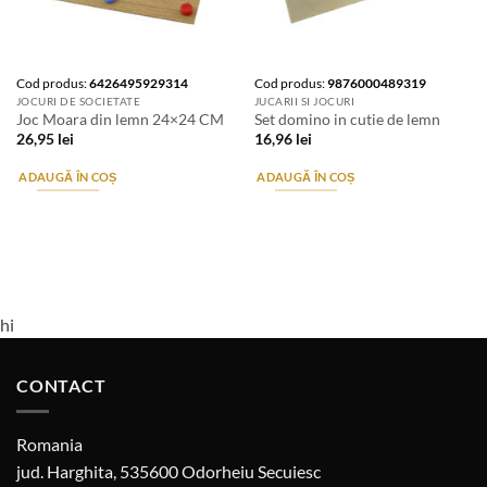
Cod produs:
6426495929314
Cod produs:
9876000489319
JOCURI DE SOCIETATE
JUCARII SI JOCURI
Joc Moara din lemn 24×24 CM
Set domino in cutie de lemn
26,95
lei
16,96
lei
ADAUGĂ ÎN COȘ
ADAUGĂ ÎN COȘ
hi
CONTACT
Romania
jud. Harghita, 535600 Odorheiu Secuiesc