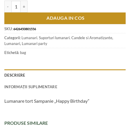
Cantitate Lumanare tort Sampanie "Happy Birthday"
ADAUGA IN COS
SKU:
6426450801556
Categorii:
Lumanari. Suporturi lumanari. Candele si Aromatizante
,
Lumanari
,
Lumanari party
Etichetă:
bag
DESCRIERE
INFORMAȚII SUPLIMENTARE
Lumanare tort Sampanie „Happy Birthday”
PRODUSE SIMILARE