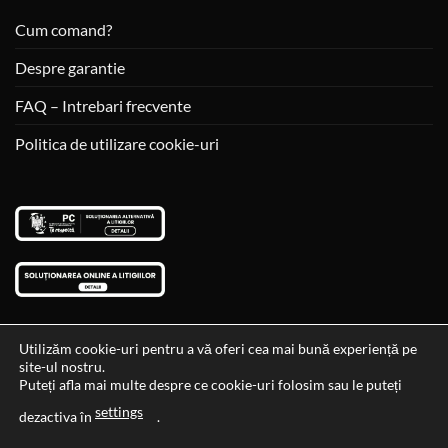
Cum comand?
Despre garantie
FAQ – Intrebari frecvente
Politica de utilizare cookie-uri
Utilizăm cookie-uri pentru a vă oferi cea mai bună experiență pe
site-ul nostru.
Visa
MasterCard
Cash
Puteți afla mai multe despre ce cookie-uri folosim sau le puteți
On
settings
Data si ora ultimei actualizari al stocului si ale preturilor: 29-12-
dezactiva în
.
Delivery
2023 06:45:56