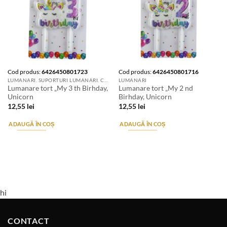
Cod produs:
6426450801723
Cod produs:
6426450801716
LUMANARI. SUPORTURI LUMANARI. CANDELE SI AROMATIZANTE
LUMANARI
Lumanare tort „My 3 th Birhday,
Lumanare tort „My 2 nd
Unicorn
Birhday, Unicorn
12,55
lei
12,55
lei
ADAUGĂ ÎN COȘ
ADAUGĂ ÎN COȘ
hi
CONTACT