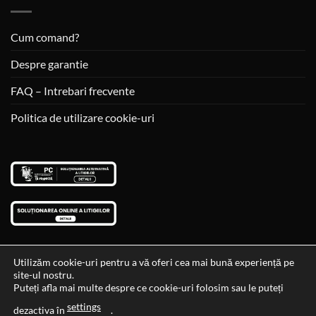
Cum comand?
Despre garantie
FAQ – Intrebari frecvente
Politica de utilizare cookie-uri
Utilizăm cookie-uri pentru a vă oferi cea mai bună experiență pe
site-ul nostru.
Visa
MasterCard
Cash
Puteți afla mai multe despre ce cookie-uri folosim sau le puteți
On
settings
Data si ora ultimei actualizari al stocului si ale preturilor: 29-12-
dezactiva în
.
Delivery