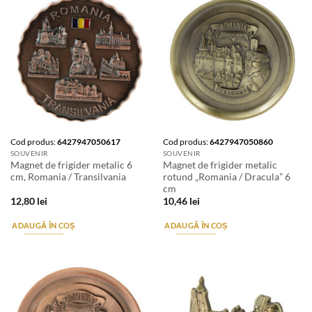
Cod produs:
6427947050617
Cod produs:
6427947050860
SOUVENIR
SOUVENIR
Magnet de frigider metalic 6
Magnet de frigider metalic
cm, Romania / Transilvania
rotund „Romania / Dracula” 6
cm
12,80
lei
10,46
lei
ADAUGĂ ÎN COȘ
ADAUGĂ ÎN COȘ