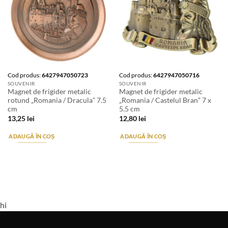
Cod produs:
6427947050723
Cod produs:
6427947050716
SOUVENIR
SOUVENIR
Magnet de frigider metalic
Magnet de frigider metalic
rotund „Romania / Dracula” 7.5
„Romania / Castelul Bran” 7 x
cm
5.5 cm
13,25
lei
12,80
lei
ADAUGĂ ÎN COȘ
ADAUGĂ ÎN COȘ
hi