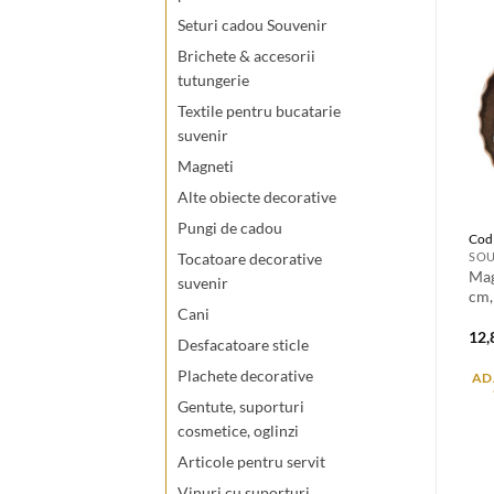
Seturi cadou Souvenir
Brichete & accesorii
tutungerie
Textile pentru bucatarie
suvenir
Magneti
Alte obiecte decorative
Pungi de cadou
Cod
SOU
Tocatoare decorative
Mag
suvenir
cm,
Cani
12
Desfacatoare sticle
Plachete decorative
AD
Gentute, suporturi
cosmetice, oglinzi
Articole pentru servit
Vinuri cu suporturi