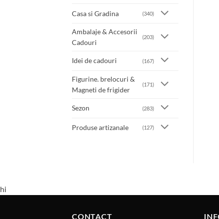
Casa si Gradina
(340)
Ambalaje & Accesorii
(203)
Cadouri
Idei de cadouri
(167)
Figurine. brelocuri &
(171)
Magneti de frigider
Sezon
(283)
Produse artizanale
(127)
hi
CONTACT
INF