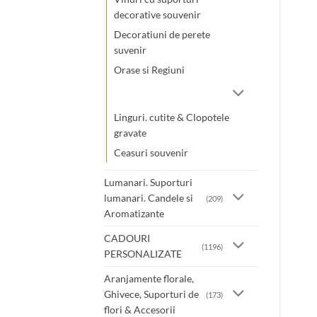
decorative souvenir
Decoratiuni de perete
suvenir
Orase si Regiuni
Linguri. cutite & Clopotele
gravate
Ceasuri souvenir
Lumanari. Suporturi
lumanari. Candele si
(209)
Aromatizante
CADOURI
(1196)
PERSONALIZATE
Aranjamente florale,
Ghivece, Suporturi de
(173)
flori & Accesorii