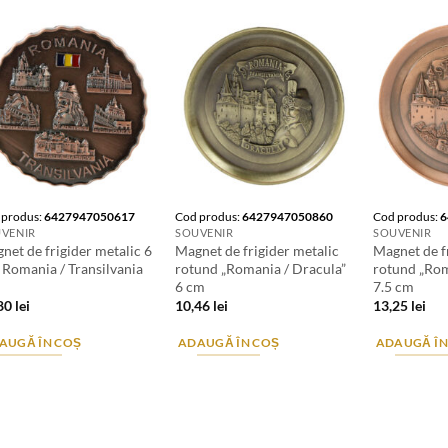
 produs:
6427947050617
Cod produs:
6427947050860
Cod produs:
6
VENIR
SOUVENIR
SOUVENIR
net de frigider metalic 6
Magnet de frigider metalic
Magnet de f
 Romania / Transilvania
rotund „Romania / Dracula”
rotund „Rom
6 cm
7.5 cm
,80
lei
10,46
lei
13,25
lei
AUGĂ ÎN COȘ
ADAUGĂ ÎN COȘ
ADAUGĂ ÎN