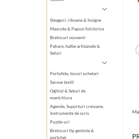
Steaguri. riboane & Insigne
Mascote & Papusi folclorice
Brelocuri souvenir
Pahare, halbe artizanale &
Seturi
Portofele, tocuri ochelari
Sacose textil
Oglinzi & Seturi de
manichiura
Agende, Suporturi creioane,
Mag
Instrumente de scris
Puzzle-uri
Brelocuri tip gentute &
P
portchei