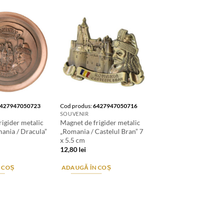
427947050723
Cod produs:
6427947050716
SOUVENIR
rigider metalic
Magnet de frigider metalic
ania / Dracula”
„Romania / Castelul Bran” 7
x 5.5 cm
12,80
lei
 COȘ
ADAUGĂ ÎN COȘ