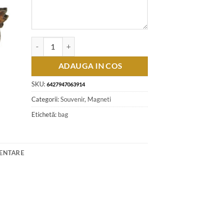
Cantitate Magnet de frigider din placaj Romania 8 x 6 cm Souv
ADAUGA IN COS
SKU:
6427947063914
Categorii:
Souvenir
,
Magneti
Etichetă:
bag
MENTARE