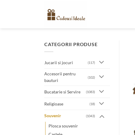
Skip
to
content
CATEGORII PRODUSE
Jucarii si jocuri
(117)
Accesorii pentru
(102)
bauturi
Bucatarie si Servire
(1083)
Religioase
(18)
Souvenir
(1043)
Plosca souvenir
Castele