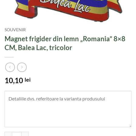
SOUVENIR
Magnet frigider din lemn „Romania” 8×8
CM, Balea Lac, tricolor
10,10
lei
Cantitate Magnet frigider din lemn "Romania" 8x8 CM, Balea Lac, tric