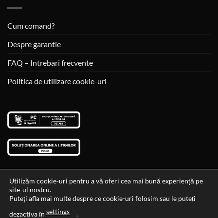
Cum comand?
Despre garantie
FAQ – Intrebari frecvente
Politica de utilizare cookie-uri
Utilizăm cookie-uri pentru a vă oferi cea mai bună experiență pe
site-ul nostru.
Visa
MasterCard
Cash
Puteți afla mai multe despre ce cookie-uri folosim sau le puteți
On
settings
Data si ora ultimei actualizari al stocului si ale preturilor: 29-12-
dezactiva în
.
Delivery