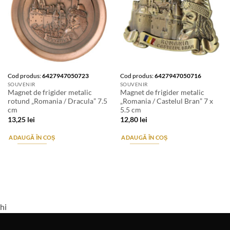
Cod produs:
6427947050723
Cod produs:
6427947050716
SOUVENIR
SOUVENIR
Magnet de frigider metalic
Magnet de frigider metalic
rotund „Romania / Dracula” 7.5
„Romania / Castelul Bran” 7 x
cm
5.5 cm
13,25
lei
12,80
lei
ADAUGĂ ÎN COȘ
ADAUGĂ ÎN COȘ
hi