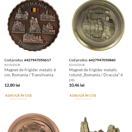
Cod produs:
6427947050617
Cod produs:
6427947050860
SOUVENIR
SOUVENIR
Magnet de frigider metalic 6
Magnet de frigider metalic
cm, Romania / Transilvania
rotund „Romania / Dracula” 6
cm
12,80
lei
10,46
lei
ADAUGĂ ÎN COȘ
ADAUGĂ ÎN COȘ