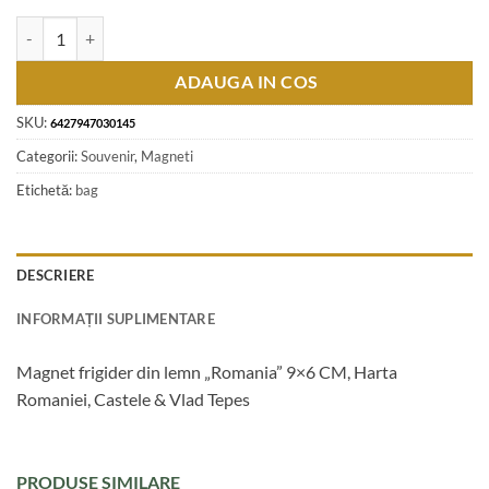
Cantitate Magnet frigider din lemn "Romania" 9x6 CM, Harta Romaniei
ADAUGA IN COS
SKU:
6427947030145
Categorii:
Souvenir
,
Magneti
Etichetă:
bag
DESCRIERE
INFORMAȚII SUPLIMENTARE
Magnet frigider din lemn „Romania” 9×6 CM, Harta
Romaniei, Castele & Vlad Tepes
PRODUSE SIMILARE