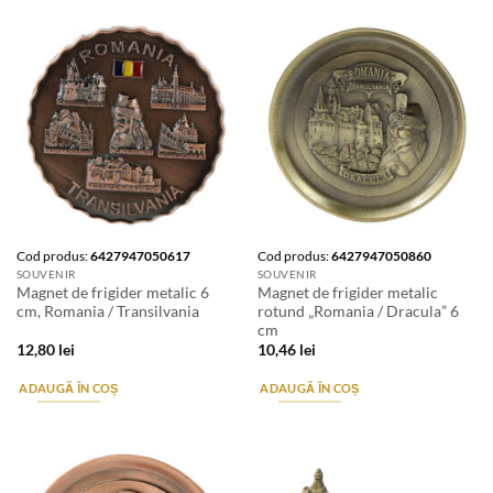
Cod produs:
6427947050617
Cod produs:
6427947050860
SOUVENIR
SOUVENIR
Magnet de frigider metalic 6
Magnet de frigider metalic
cm, Romania / Transilvania
rotund „Romania / Dracula” 6
cm
12,80
lei
10,46
lei
ADAUGĂ ÎN COȘ
ADAUGĂ ÎN COȘ