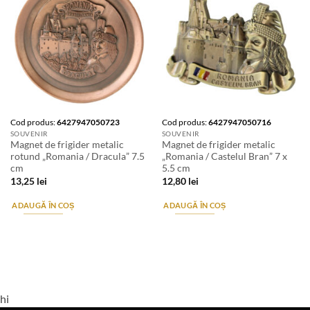
Cod produs:
6427947050723
Cod produs:
6427947050716
SOUVENIR
SOUVENIR
Magnet de frigider metalic
Magnet de frigider metalic
rotund „Romania / Dracula” 7.5
„Romania / Castelul Bran” 7 x
cm
5.5 cm
13,25
lei
12,80
lei
ADAUGĂ ÎN COȘ
ADAUGĂ ÎN COȘ
hi