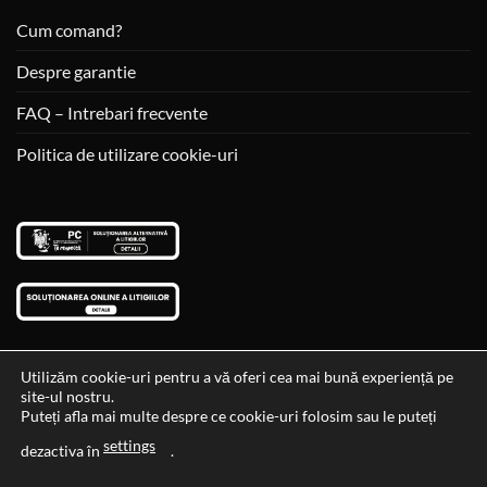
Cum comand?
Despre garantie
FAQ – Intrebari frecvente
Politica de utilizare cookie-uri
Utilizăm cookie-uri pentru a vă oferi cea mai bună experiență pe
site-ul nostru.
Visa
MasterCard
Cash
Puteți afla mai multe despre ce cookie-uri folosim sau le puteți
On
settings
Data si ora ultimei actualizari al stocului si ale preturilor: 29-12-
dezactiva în
.
Delivery
2023 06:45:56