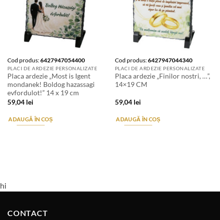
Cod produs:
6427947054400
Cod produs:
6427947044340
PLACI DE ARDEZIE PERSONALIZATE
PLACI DE ARDEZIE PERSONALIZATE
Placa ardezie „Most is Igent
Placa ardezie „Finilor nostri, …”,
mondanek! Boldog hazassagi
14×19 CM
evfordulot!” 14 x 19 cm
59,04
lei
59,04
lei
ADAUGĂ ÎN COȘ
ADAUGĂ ÎN COȘ
hi
CONTACT