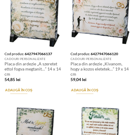
Cod produs:
6427947066137
Cod produs:
6427947066120
CADOURI PERSONALIZATE
CADOURI PERSONALIZATE
Placa din ardezie „A szeretet
Placa din ardezie „Kivanom,
ettol fogva megtanit…” 14 x 14
hogy a kozos eletetek…” 19 x 14
cm
cm
54,85
lei
59,04
lei
ADAUGĂ ÎN COȘ
ADAUGĂ ÎN COȘ