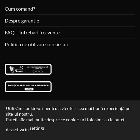
Cum comand?
Despre garantie
FAQ – Intrebari frecvente
Politica de utilizare cookie-uri
Utilizăm cookie-uri pentru a vă oferi cea mai bună experiență pe
site-ul nostru.
Visa
MasterCard
Cash
Puteți afla mai multe despre ce cookie-uri folosim sau le puteți
On
settings
Data si ora ultimei actualizari al stocului si ale preturilor: 29-12-
dezactiva în
.
Delivery
2023 06:45:56