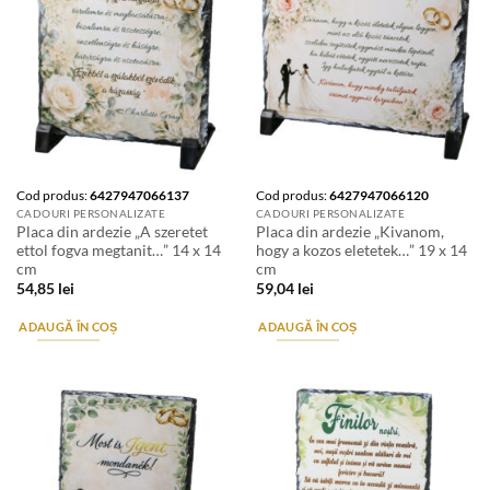
Cod produs:
6427947066137
Cod produs:
6427947066120
CADOURI PERSONALIZATE
CADOURI PERSONALIZATE
Placa din ardezie „A szeretet
Placa din ardezie „Kivanom,
ettol fogva megtanit…” 14 x 14
hogy a kozos eletetek…” 19 x 14
cm
cm
54,85
lei
59,04
lei
ADAUGĂ ÎN COȘ
ADAUGĂ ÎN COȘ