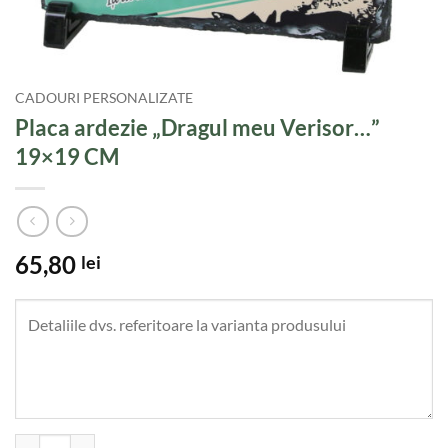
CADOURI PERSONALIZATE
Placa ardezie „Dragul meu Verisor…”
19×19 CM
65,80
lei
Cantitate Placa ardezie "Dragul meu Verisor..." 19x19 CM