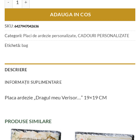
ADAUGA IN COS
SKU:
6427947042636
Categorii:
Placi de ardezie personalizate
,
CADOURI PERSONALIZATE
Etichetă:
bag
DESCRIERE
INFORMAȚII SUPLIMENTARE
Placa ardezie „Dragul meu Verisor…” 19×19 CM
PRODUSE SIMILARE