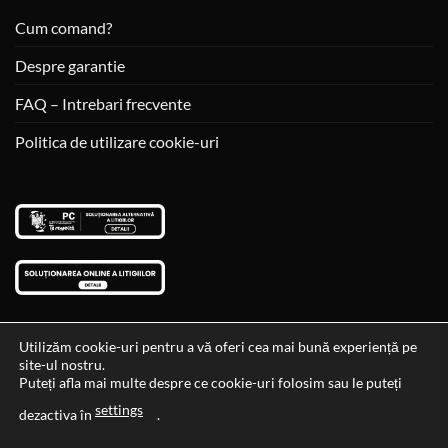
Cum comand?
Despre garantie
FAQ – Intrebari frecvente
Politica de utilizare cookie-uri
Utilizăm cookie-uri pentru a vă oferi cea mai bună experiență pe
site-ul nostru.
Visa
MasterCard
Cash
Puteți afla mai multe despre ce cookie-uri folosim sau le puteți
On
settings
Data si ora ultimei actualizari al stocului si ale preturilor: 29-12-
dezactiva în
.
Delivery
2023 06:45:56