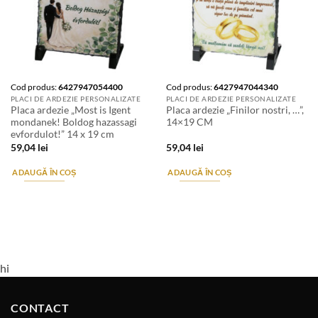
Cod produs:
6427947054400
Cod produs:
6427947044340
PLACI DE ARDEZIE PERSONALIZATE
PLACI DE ARDEZIE PERSONALIZATE
Placa ardezie „Most is Igent
Placa ardezie „Finilor nostri, …”,
mondanek! Boldog hazassagi
14×19 CM
evfordulot!” 14 x 19 cm
59,04
lei
59,04
lei
ADAUGĂ ÎN COȘ
ADAUGĂ ÎN COȘ
hi
CONTACT