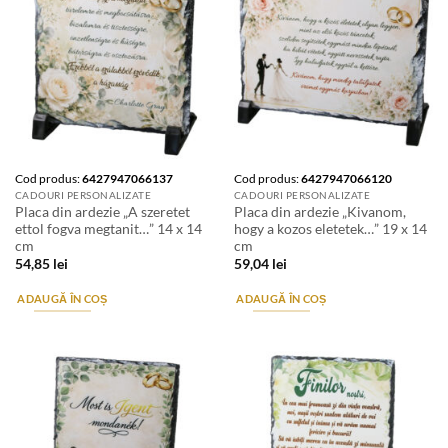
Cod produs:
6427947066137
Cod produs:
6427947066120
CADOURI PERSONALIZATE
CADOURI PERSONALIZATE
Placa din ardezie „A szeretet
Placa din ardezie „Kivanom,
ettol fogva megtanit…” 14 x 14
hogy a kozos eletetek…” 19 x 14
cm
cm
54,85
lei
59,04
lei
ADAUGĂ ÎN COȘ
ADAUGĂ ÎN COȘ