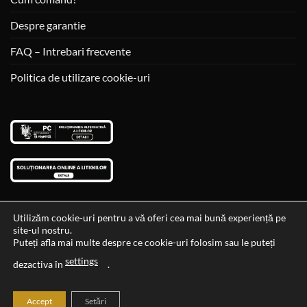
Despre garantie
FAQ – Intrebari frecvente
Politica de utilizare cookie-uri
Utilizăm cookie-uri pentru a vă oferi cea mai bună experiență pe
site-ul nostru.
Visa
MasterCard
Cash
Puteți afla mai multe despre ce cookie-uri folosim sau le puteți
On
settings
Data si ora ultimei actualizari al stocului si ale preturilor: 29-12-
dezactiva în
.
Delivery
2023 06:45:56
Accept
Setări
2026 ©
Cadouri Ideale
Toate drepturile rezervate.