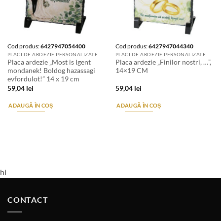
Cod produs:
6427947054400
Cod produs:
6427947044340
PLACI DE ARDEZIE PERSONALIZATE
PLACI DE ARDEZIE PERSONALIZATE
Placa ardezie „Most is Igent
Placa ardezie „Finilor nostri, …”,
mondanek! Boldog hazassagi
14×19 CM
evfordulot!” 14 x 19 cm
59,04
lei
59,04
lei
ADAUGĂ ÎN COȘ
ADAUGĂ ÎN COȘ
hi
CONTACT