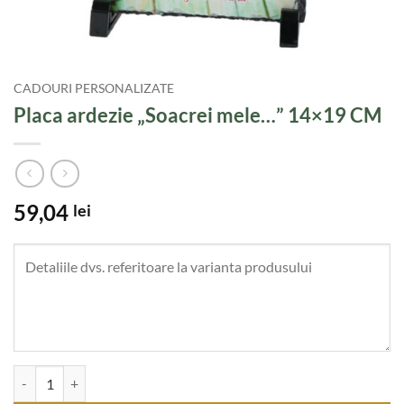
CADOURI PERSONALIZATE
Placa ardezie „Soacrei mele…” 14×19 CM
59,04
lei
Cantitate Placa ardezie "Soacrei mele..." 14x19 CM