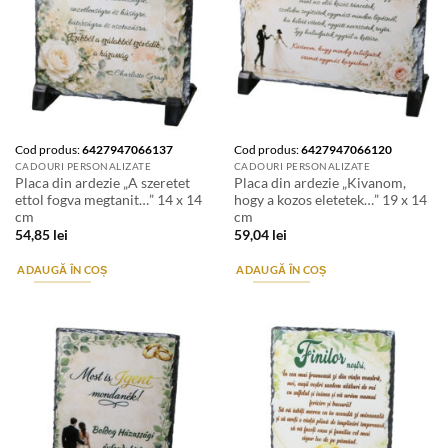
Cod produs:
6427947066137
Cod produs:
6427947066120
CADOURI PERSONALIZATE
CADOURI PERSONALIZATE
Placa din ardezie „A szeretet
Placa din ardezie „Kivanom,
ettol fogva megtanit…” 14 x 14
hogy a kozos eletetek…” 19 x 14
cm
cm
54,85
lei
59,04
lei
ADAUGĂ ÎN COȘ
ADAUGĂ ÎN COȘ