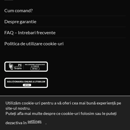
Cum comand?
Despre garantie
FAQ – Intrebari frecvente
Politica de utilizare cookie-uri
Utilizăm cookie-uri pentru a vă oferi cea mai bună experiență pe
site-ul nostru.
Visa
MasterCard
Cash
Puteți afla mai multe despre ce cookie-uri folosim sau le puteți
On
settings
Data si ora ultimei actualizari al stocului si ale preturilor: 29-12-
dezactiva în
.
Delivery
2023 06:45:56