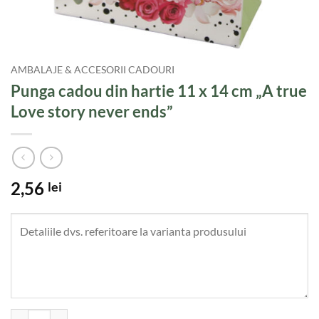
AMBALAJE & ACCESORII CADOURI
Punga cadou din hartie 11 x 14 cm „A true
Love story never ends”
2,56
lei
Cantitate Punga cadou din hartie 11 x 14 cm "A true Love story never 