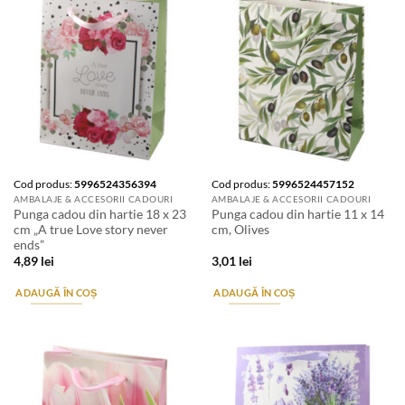
Cod produs:
5996524356394
Cod produs:
5996524457152
AMBALAJE & ACCESORII CADOURI
AMBALAJE & ACCESORII CADOURI
Punga cadou din hartie 18 x 23
Punga cadou din hartie 11 x 14
cm „A true Love story never
cm, Olives
ends”
4,89
lei
3,01
lei
ADAUGĂ ÎN COȘ
ADAUGĂ ÎN COȘ