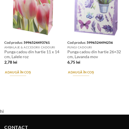
Cod produs:
5996524493761
Cod produs:
5996524494256
AMBALAJE & ACCESORII CADOURI
PUNGI CADOURI
Punga cadou din hartie 11 x 14
Punga cadou din hartie 26×32
cm, Lalele roz
cm, Lavanda mov
2,78
lei
6,75
lei
ADAUGĂ ÎN COȘ
ADAUGĂ ÎN COȘ
hi
CONTACT