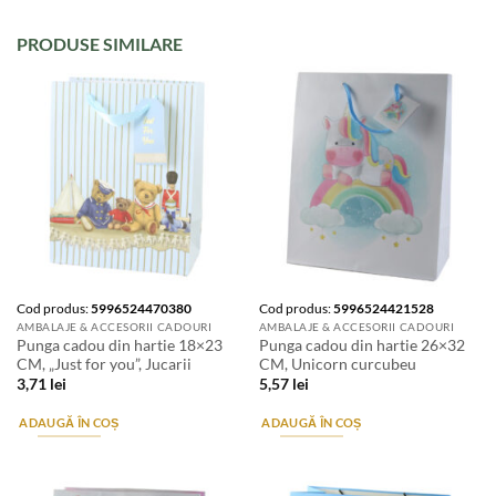
PRODUSE SIMILARE
Cod produs:
5996524470380
Cod produs:
5996524421528
AMBALAJE & ACCESORII CADOURI
AMBALAJE & ACCESORII CADOURI
Punga cadou din hartie 18×23
Punga cadou din hartie 26×32
CM, „Just for you”, Jucarii
CM, Unicorn curcubeu
3,71
lei
5,57
lei
ADAUGĂ ÎN COȘ
ADAUGĂ ÎN COȘ