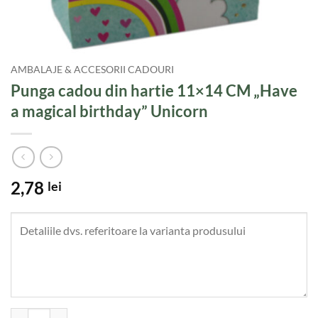
AMBALAJE & ACCESORII CADOURI
Punga cadou din hartie 11×14 CM „Have
a magical birthday” Unicorn
2,78
lei
Cantitate Punga cadou din hartie 11x14 CM "Have a magical birthday