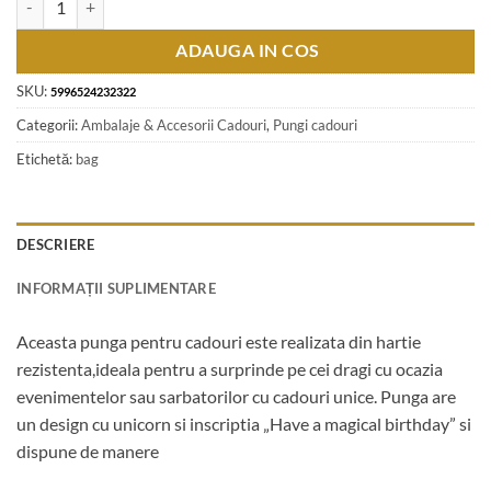
ADAUGA IN COS
SKU:
5996524232322
Categorii:
Ambalaje & Accesorii Cadouri
,
Pungi cadouri
Etichetă:
bag
DESCRIERE
INFORMAȚII SUPLIMENTARE
Aceasta punga pentru cadouri este realizata din hartie
rezistenta,ideala pentru a surprinde pe cei dragi cu ocazia
evenimentelor sau sarbatorilor cu cadouri unice. Punga are
un design cu unicorn si inscriptia „Have a magical birthday” si
dispune de manere