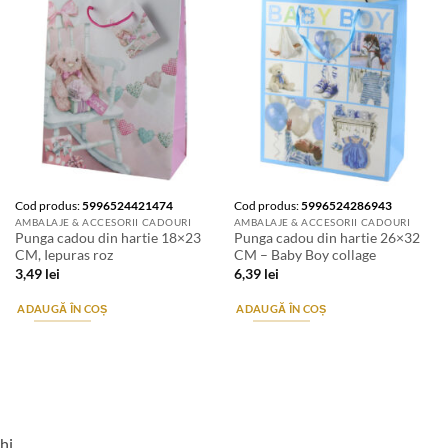
Cod produs:
5996524421474
Cod produs:
5996524286943
AMBALAJE & ACCESORII CADOURI
AMBALAJE & ACCESORII CADOURI
Punga cadou din hartie 18×23
Punga cadou din hartie 26×32
CM, Iepuras roz
CM – Baby Boy collage
3,49
lei
6,39
lei
ADAUGĂ ÎN COȘ
ADAUGĂ ÎN COȘ
hi