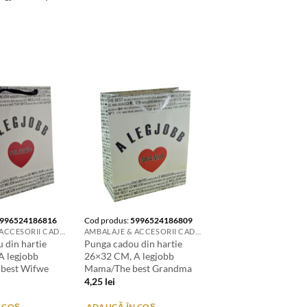
996524186816
Cod produs:
5996524186809
AMBALAJE & ACCESORII CADOURI
AMBALAJE & ACCESORII CADOURI
 din hartie
Punga cadou din hartie
A legjobb
26×32 CM, A legjobb
 best Wifwe
Mama/The best Grandma
4,25
lei
 COȘ
ADAUGĂ ÎN COȘ