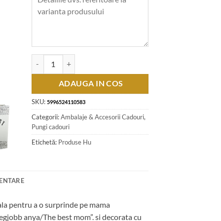
Cantitate Punga cadou din hartie laminata 26x32 CM - A legj
ADAUGA IN COS
SKU:
5996524110583
Categorii:
Ambalaje & Accesorii Cadouri
,
Pungi cadouri
Etichetă:
Produse Hu
MENTARE
eala pentru a o surprinde pe mama
legjobb anya/The best mom”. si decorata cu