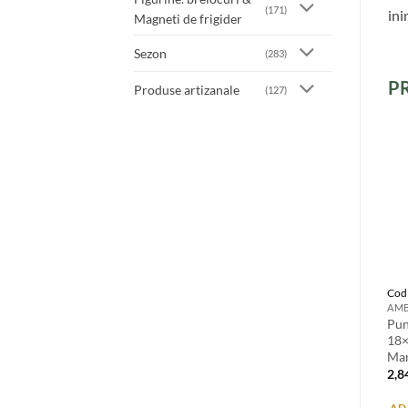
(171)
ini
Magneti de frigider
Sezon
(283)
P
Produse artizanale
(127)
Cod
Pun
18×
Mam
2,8
AD