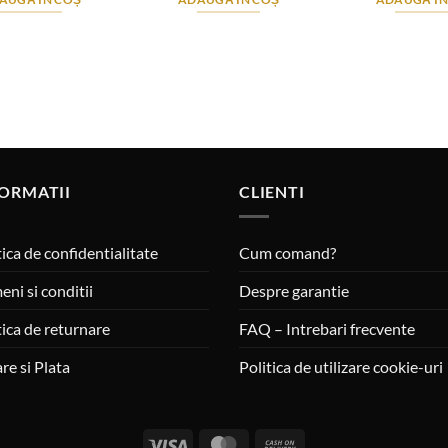
ORMATII
CLIENTI
tica de confidentialitate
Cum comand?
eni si conditii
Despre garantie
tica de returnare
FAQ – Intrebari frecvente
are si Plata
Politica de utilizare cookie-uri
Visa
MasterCard
Cash