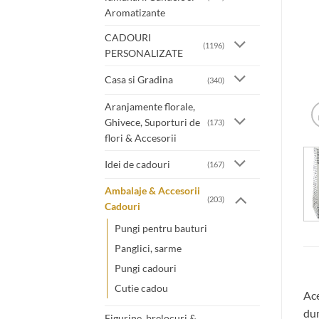
Aromatizante
CADOURI
(1196)
PERSONALIZATE
Casa si Gradina
(340)
Aranjamente florale,
Ghivece, Suporturi de
(173)
flori & Accesorii
Idei de cadouri
(167)
Ambalaje & Accesorii
(203)
Cadouri
Pungi pentru bauturi
Panglici, sarme
Pungi cadouri
Cutie cadou
Ace
dum
Figurine. brelocuri &