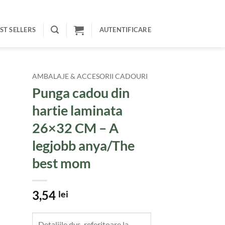
ST SELLERS
AUTENTIFICARE
AMBALAJE & ACCESORII CADOURI
Punga cadou din
hartie laminata
26×32 CM – A
legjobb anya/The
best mom
3,54
lei