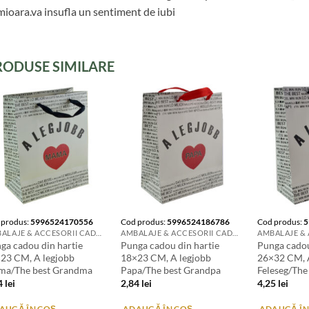
mioara.va insufla un sentiment de iubi
RODUSE SIMILARE
 produs:
5996524170556
Cod produs:
5996524186786
Cod produs:
5
AMBALAJE & ACCESORII CADOURI
AMBALAJE & ACCESORII CADOURI
ga cadou din hartie
Punga cadou din hartie
Punga cadou
23 CM, A legjobb
18×23 CM, A legjobb
26×32 CM, 
a/The best Grandma
Papa/The best Grandpa
Feleseg/The
4
lei
2,84
lei
4,25
lei
AUGĂ ÎN COȘ
ADAUGĂ ÎN COȘ
ADAUGĂ ÎN