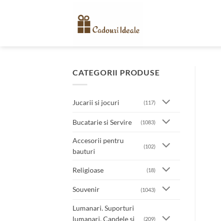
Skip
to
content
CATEGORII PRODUSE
Jucarii si jocuri
(117)
Bucatarie si Servire
(1083)
Accesorii pentru
(102)
bauturi
Religioase
(18)
Souvenir
(1043)
Lumanari. Suporturi
lumanari. Candele si
(209)