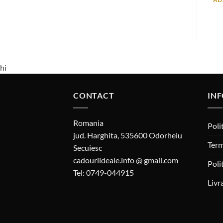
hi
CONTACT
INF
Romania
Poli
jud. Harghita, 535600 Odorheiu
Term
Secuiesc
cadouriideale.info @ gmail.com
Poli
Tel: 0749-044915
Livr