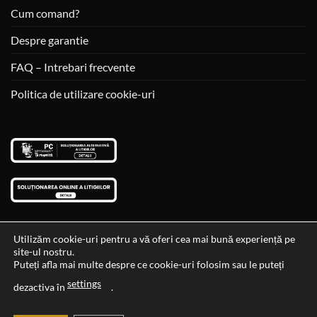
Cum comand?
Despre garantie
FAQ – Intrebari frecvente
Politica de utilizare cookie-uri
Utilizăm cookie-uri pentru a vă oferi cea mai bună experiență pe
site-ul nostru.
Visa
MasterCard
Cash
Puteți afla mai multe despre ce cookie-uri folosim sau le puteți
On
settings
Data si ora ultimei actualizari al stocului si ale preturilor: 29-12-
dezactiva în
.
Delivery
2023 06:45:56