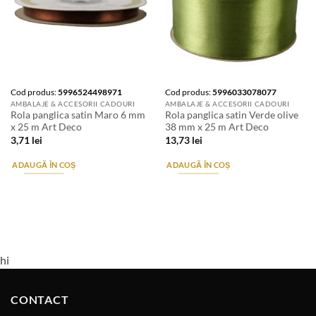
Cod produs:
5996524498971
Cod produs:
5996033078077
AMBALAJE & ACCESORII CADOURI
AMBALAJE & ACCESORII CADOURI
Rola panglica satin Maro 6 mm
Rola panglica satin Verde olive
x 25 m Art Deco
38 mm x 25 m Art Deco
3,71
lei
13,73
lei
ADAUGĂ ÎN COȘ
ADAUGĂ ÎN COȘ
hi
CONTACT