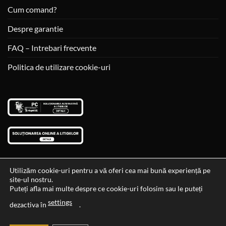
Cum comand?
Despre garantie
FAQ – Intrebari frecvente
Politica de utilizare cookie-uri
Utilizăm cookie-uri pentru a vă oferi cea mai bună experiență pe
site-ul nostru.
Visa
MasterCard
Cash
Puteți afla mai multe despre ce cookie-uri folosim sau le puteți
On
settings
Data si ora ultimei actualizari al stocului si ale preturilor: 29-12-
dezactiva în
.
Delivery
2023 06:45:56