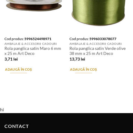
Cod produs:
5996524498971
Cod produs:
5996033078077
AMBALAJE & ACCESORII CADOURI
AMBALAJE & ACCESORII CADOURI
Rola panglica satin Maro 6 mm
Rola panglica satin Verde olive
x 25 m Art Deco
38 mm x 25 m Art Deco
3,71
lei
13,73
lei
ADAUGĂ ÎN COȘ
ADAUGĂ ÎN COȘ
hi
CONTACT