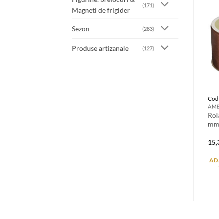
(171)
Magneti de frigider
Sezon
(283)
Produse artizanale
(127)
Cod
Rol
mm 
15
AD