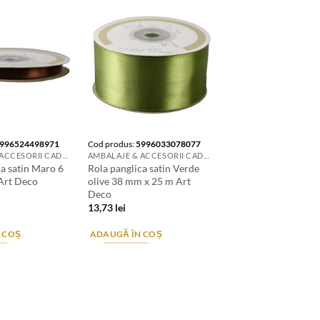
996524498971
Cod produs:
5996033078077
AMBALAJE & ACCESORII CADOURI
AMBALAJE & ACCESORII CADOURI
ca satin Maro 6
Rola panglica satin Verde
Art Deco
olive 38 mm x 25 m Art
Deco
13,73
lei
 COȘ
ADAUGĂ ÎN COȘ