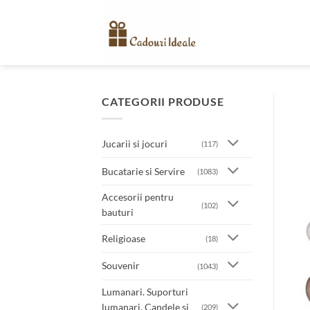
Skip
to
content
CATEGORII PRODUSE
Jucarii si jocuri
(117)
Bucatarie si Servire
(1083)
Accesorii pentru
(102)
bauturi
Religioase
(18)
Souvenir
(1043)
Lumanari. Suporturi
lumanari. Candele si
(209)