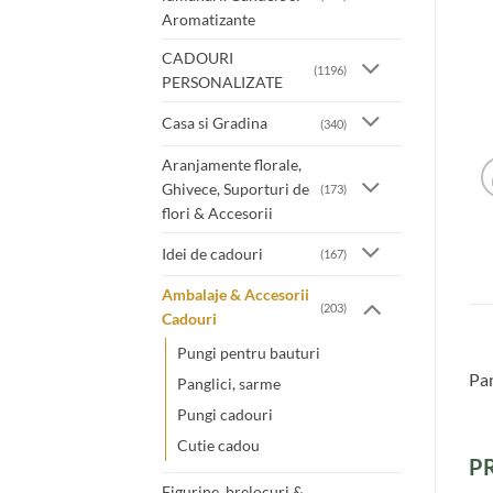
Aromatizante
CADOURI
(1196)
PERSONALIZATE
Casa si Gradina
(340)
Aranjamente florale,
Ghivece, Suporturi de
(173)
flori & Accesorii
Idei de cadouri
(167)
Ambalaje & Accesorii
(203)
Cadouri
Pungi pentru bauturi
Pan
Panglici, sarme
Pungi cadouri
Cutie cadou
P
Figurine. brelocuri &