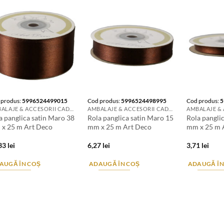
 produs:
5996524499015
Cod produs:
5996524498995
Cod produs:
5
AMBALAJE & ACCESORII CADOURI
AMBALAJE & ACCESORII CADOURI
a panglica satin Maro 38
Rola panglica satin Maro 15
Rola pangli
x 25 m Art Deco
mm x 25 m Art Deco
mm x 25 m 
,33
lei
6,27
lei
3,71
lei
AUGĂ ÎN COȘ
ADAUGĂ ÎN COȘ
ADAUGĂ ÎN