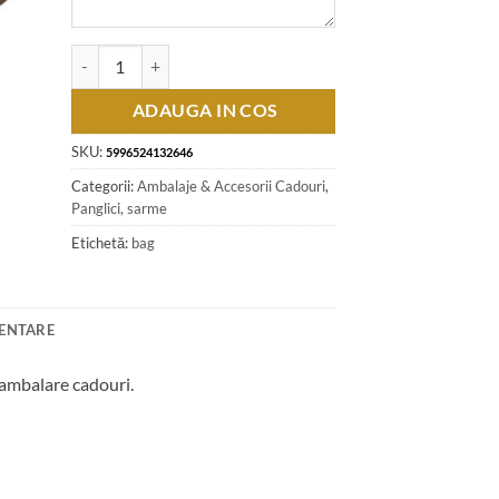
Cantitate Rola panglica satin Rose 15 mm x 25 m Art Deco
ADAUGA IN COS
SKU:
5996524132646
Categorii:
Ambalaje & Accesorii Cadouri
,
Panglici, sarme
Etichetă:
bag
MENTARE
i ambalare cadouri.