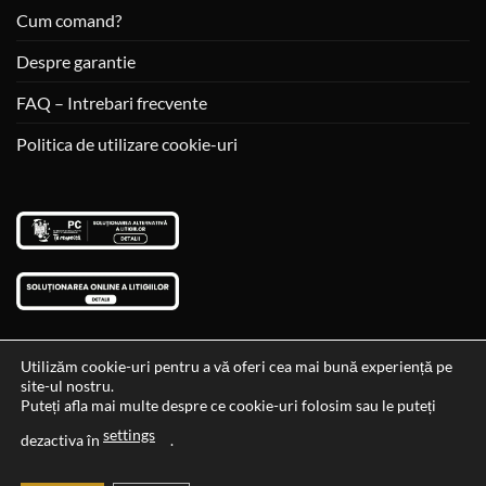
Cum comand?
Despre garantie
FAQ – Intrebari frecvente
Politica de utilizare cookie-uri
Utilizăm cookie-uri pentru a vă oferi cea mai bună experiență pe
site-ul nostru.
Visa
MasterCard
Cash
Puteți afla mai multe despre ce cookie-uri folosim sau le puteți
On
settings
Data si ora ultimei actualizari al stocului si ale preturilor: 29-12-
dezactiva în
.
Delivery
2023 06:45:56