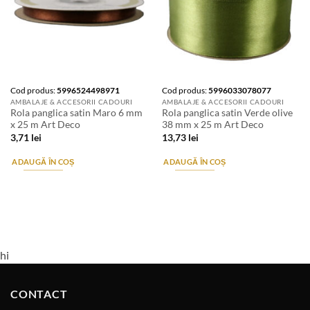
Cod produs:
5996524498971
Cod produs:
5996033078077
AMBALAJE & ACCESORII CADOURI
AMBALAJE & ACCESORII CADOURI
Rola panglica satin Maro 6 mm
Rola panglica satin Verde olive
x 25 m Art Deco
38 mm x 25 m Art Deco
3,71
lei
13,73
lei
ADAUGĂ ÎN COȘ
ADAUGĂ ÎN COȘ
hi
CONTACT