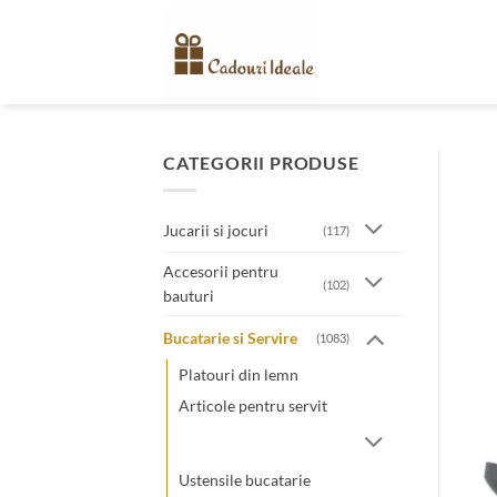
Skip
to
content
CATEGORII PRODUSE
Jucarii si jocuri
(117)
Accesorii pentru
(102)
bauturi
Bucatarie si Servire
(1083)
Platouri din lemn
Articole pentru servit
Ustensile bucatarie