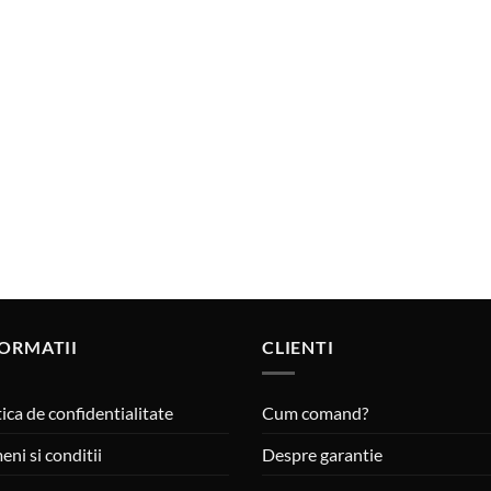
ORMATII
CLIENTI
tica de confidentialitate
Cum comand?
eni si conditii
Despre garantie