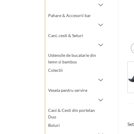
Pahare & Accesorii bar
Cani, cesti & Seturi
Ustensile de bucatarie din
lemn si bambus
Colectii
Vesela pentru servire
Cani & Cesti din portelan
Duo
Set
Boluri