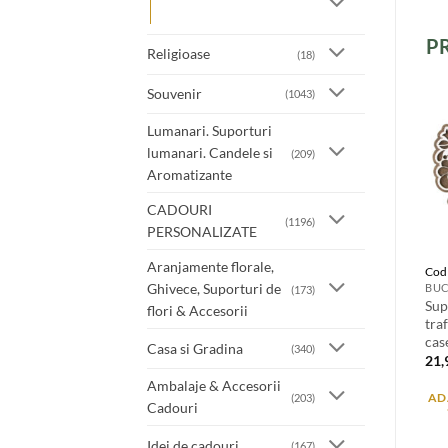
P
Religioase
(18)
Souvenir
(1043)
Lumanari. Suporturi
lumanari. Candele si
(209)
Aromatizante
CADOURI
(1196)
PERSONALIZATE
Aranjamente florale,
Cod
Ghivece, Suporturi de
BUC
(173)
Sup
flori & Accesorii
tra
cas
Casa si Gradina
(340)
21
Ambalaje & Accesorii
(203)
AD
Cadouri
Idei de cadouri
(167)