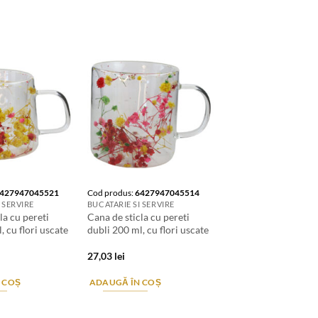
427947045521
Cod produs:
6427947045514
 SERVIRE
BUCATARIE SI SERVIRE
la cu pereti
Cana de sticla cu pereti
, cu flori uscate
dubli 200 ml, cu flori uscate
27,03
lei
 COȘ
ADAUGĂ ÎN COȘ