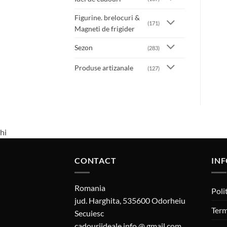
Figurine. brelocuri &
(171)
Magneti de frigider
Sezon
(283)
Produse artizanale
(127)
hi
CONTACT
INF
Romania
Poli
jud. Harghita, 535600 Odorheiu
Term
Secuiesc
cadouriideale.info @ gmail.com