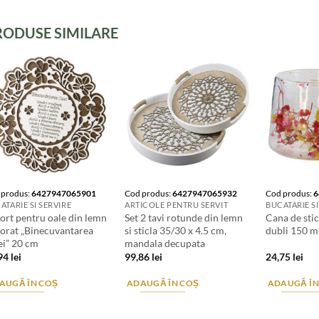
RODUSE SIMILARE
 produs:
6427947065901
Cod produs:
6427947065932
Cod produs:
6
ATARIE SI SERVIRE
ARTICOLE PENTRU SERVIT
BUCATARIE SI
ort pentru oale din lemn
Set 2 tavi rotunde din lemn
Cana de stic
forat „Binecuvantarea
si sticla 35/30 x 4.5 cm,
dubli 150 ml
ei” 20 cm
mandala decupata
,94
lei
99,86
lei
24,75
lei
AUGĂ ÎN COȘ
ADAUGĂ ÎN COȘ
ADAUGĂ ÎN