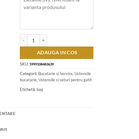
Cantitate Set 5 ustensile pentru bucatarie din plastic, Matte G
ADAUGA IN COS
SKU:
5999108483639
Categorii:
Bucatarie si Servire
,
Ustensile
bucatarie
,
Ustensile si seturi pentru gatit
Etichetă:
bag
MENTARE
Haus