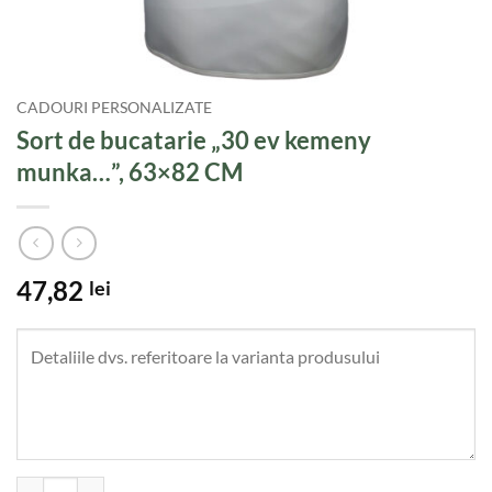
CADOURI PERSONALIZATE
Sort de bucatarie „30 ev kemeny
munka…”, 63×82 CM
47,82
lei
Cantitate Sort de bucatarie "30 ev kemeny munka...", 63x82 CM