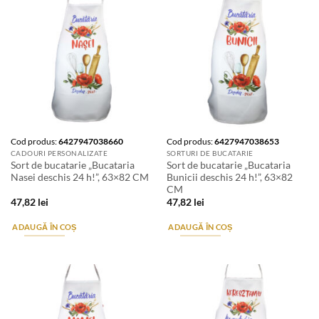
Cod produs:
6427947038660
Cod produs:
6427947038653
CADOURI PERSONALIZATE
SORTURI DE BUCATARIE
Sort de bucatarie „Bucataria
Sort de bucatarie „Bucataria
Nasei deschis 24 h!”, 63×82 CM
Bunicii deschis 24 h!”, 63×82
CM
47,82
lei
47,82
lei
ADAUGĂ ÎN COȘ
ADAUGĂ ÎN COȘ