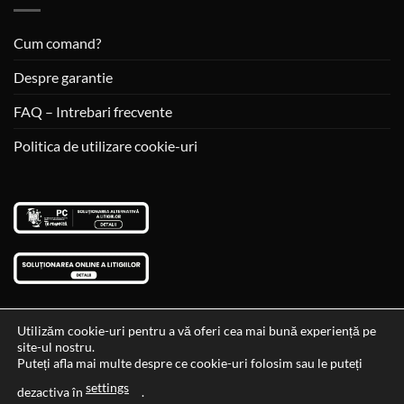
Cum comand?
Despre garantie
FAQ – Intrebari frecvente
Politica de utilizare cookie-uri
Utilizăm cookie-uri pentru a vă oferi cea mai bună experiență pe
site-ul nostru.
Visa
MasterCard
Cash
Puteți afla mai multe despre ce cookie-uri folosim sau le puteți
On
settings
Data si ora ultimei actualizari al stocului si ale preturilor: 29-12-
dezactiva în
.
Delivery