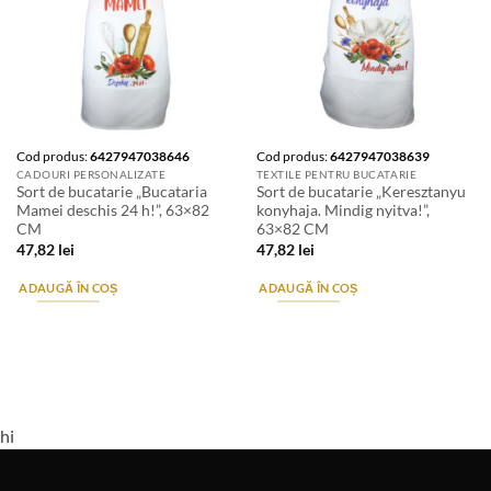
Cod produs:
6427947038646
Cod produs:
6427947038639
CADOURI PERSONALIZATE
TEXTILE PENTRU BUCATARIE
Sort de bucatarie „Bucataria
Sort de bucatarie „Keresztanyu
Mamei deschis 24 h!”, 63×82
konyhaja. Mindig nyitva!”,
CM
63×82 CM
47,82
lei
47,82
lei
ADAUGĂ ÎN COȘ
ADAUGĂ ÎN COȘ
hi