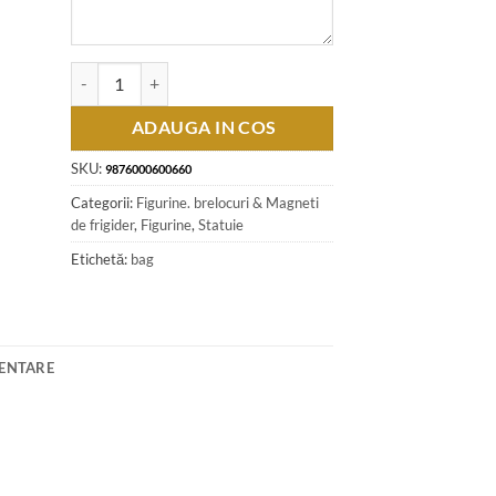
Cantitate Statueta Justice cu ceas, din rasina 7x27 CM
ADAUGA IN COS
SKU:
9876000600660
Categorii:
Figurine. brelocuri & Magneti
de frigider
,
Figurine
,
Statuie
Etichetă:
bag
MENTARE