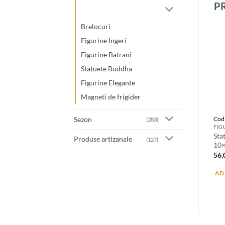
P
Brelocuri
Figurine Ingeri
Figurine Batrani
Statuete Buddha
Figurine Elegante
Magneti de frigider
Sezon
Cod
(283)
FIG
Sta
Produse artizanale
(127)
10×
56
AD