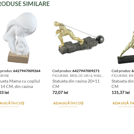
RODUSE SIMILARE
 produs:
6427947009264
Cod produs:
6427947009271
Cod produs:
6
URINE
FIGURINE. BRELOCURI & MAGNETI DE FRIGIDER
tueta Mama cu copilul
Statueta din rasina 20×11
Statueta di
14 CM, din rasina
CM
CM
,03
lei
72,07
lei
131,37
lei
AUGĂ ÎN COȘ
ADAUGĂ ÎN COȘ
ADAUGĂ ÎN