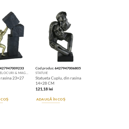
427947009233
Cod produs:
6427947006805
FIGURINE. BRELOCURI & MAGNETI DE FRIGIDER
STATUIE
n rasina 23×27
Statueta Cuplu, din rasina
14×28 CM
121,18
lei
 COȘ
ADAUGĂ ÎN COȘ