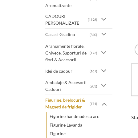
Aromatizante
CADOURI
(1196)
PERSONALIZATE
Casa si Gradina
(340)
Aranjamente florale,
Ghivece, Suporturi de
(173)
flori & Accesorii
Idei de cadouri
(167)
Ambalaje & Accesorii
(203)
Cadouri
Figurine. brelocuri &
(171)
Magneti de frigider
Figurine handmade cu arc
Sta
Figurine Lavanda
Figurine