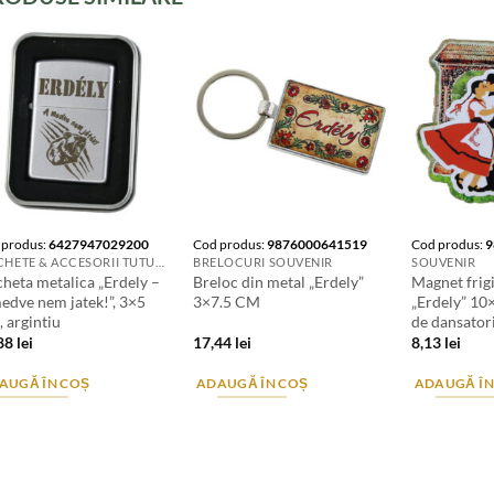
 produs:
6427947029200
Cod produs:
9876000641519
Cod produs:
9
BRICHETE & ACCESORII TUTUNGERIE
BRELOCURI SOUVENIR
SOUVENIR
cheta metalica „Erdely –
Breloc din metal „Erdely”
Magnet frig
edve nem jatek!”, 3×5
3×7.5 CM
„Erdely” 10
 argintiu
de dansator
,88
lei
17,44
lei
8,13
lei
AUGĂ ÎN COȘ
ADAUGĂ ÎN COȘ
ADAUGĂ ÎN