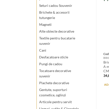
Seturi cadou Souvenir
Brichete & accesorii
tutungerie
Magneti
Alte obiecte decorative
Textile pentru bucatarie
suvenir
Cani
Cod
Desfacatoare sticle
Bri
Pungi de cadou
A m
Tocatoare decorative
CM,
34
suvenir
Plachete decorative
AD
Gentute, suporturi
cosmetice, oglinzi
Articole pentru servit
Linguri. cutite & Clopotele