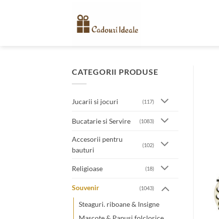
Skip
to
content
CATEGORII PRODUSE
Jucarii si jocuri
(117)
Bucatarie si Servire
(1083)
Accesorii pentru
(102)
bauturi
Religioase
(18)
Souvenir
(1043)
Steaguri. riboane & Insigne
Mascote & Papusi folclorice