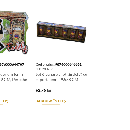
876000644787
Cod produs:
9876000646682
SOUVENIR
ider din lemn
Set 6 pahare shot „Erdely”, cu
×9 CM, Pereche
suport lemn 29.5×8 CM
i
62,76
lei
 COȘ
ADAUGĂ ÎN COȘ