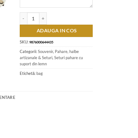
Cantitate Suport din lemn "Erdely" cu sase pahare 29 CM
ADAUGA IN COS
SKU:
9876000644435
Categorii:
Souvenir
,
Pahare, halbe
artizanale & Seturi
,
Seturi pahare cu
suport din lemn
Etichetă:
bag
MENTARE