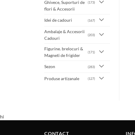
Ghivece, Suporturi de
(173)
flori & Accesorii
Idei de cadouri
(167)
Ambalaje & Accesorii
(203)
Cadouri
Figurine. brelocuri &
(171)
Magneti de frigider
Sezon
(283)
Produse artizanale
(127)
hi
CONTACT
INF