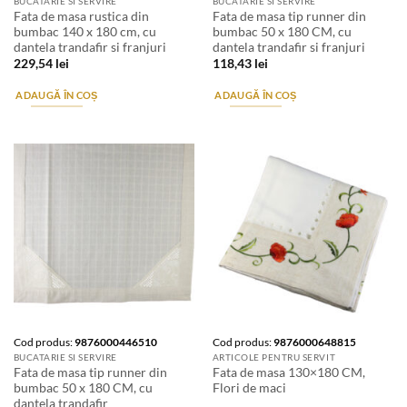
BUCATARIE SI SERVIRE
BUCATARIE SI SERVIRE
Fata de masa rustica din
Fata de masa tip runner din
bumbac 140 x 180 cm, cu
bumbac 50 x 180 CM, cu
dantela trandafir si franjuri
dantela trandafir si franjuri
229,54
lei
118,43
lei
ADAUGĂ ÎN COȘ
ADAUGĂ ÎN COȘ
Cod produs:
9876000446510
Cod produs:
9876000648815
BUCATARIE SI SERVIRE
ARTICOLE PENTRU SERVIT
Fata de masa tip runner din
Fata de masa 130×180 CM,
bumbac 50 x 180 CM, cu
Flori de maci
dantela trandafir