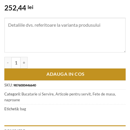
252,44
lei
Cantitate Fata de masa rustica din bumbac 140 x 180 cm, cu dantela tra
ADAUGA IN COS
SKU:
9876000446640
Categorii:
Bucatarie si Servire
,
Articole pentru servit
,
Fete de masa,
naproane
Etichetă:
bag