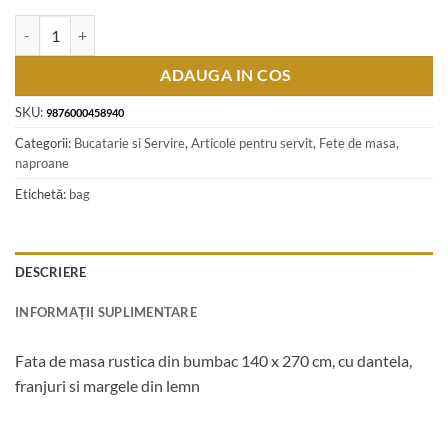
Cantitate Fata de masa rustica din bumbac 140 x 270 cm, cu dantela, f
ADAUGA IN COS
SKU:
9876000458940
Categorii:
Bucatarie si Servire
,
Articole pentru servit
,
Fete de masa,
naproane
Etichetă:
bag
DESCRIERE
INFORMAȚII SUPLIMENTARE
Fata de masa rustica din bumbac 140 x 270 cm, cu dantela,
franjuri si margele din lemn