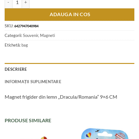
ADAUGA IN COS
SKU:
6427947040984
Categorii:
Souvenir
,
Magneti
Etichetă:
bag
DESCRIERE
INFORMAȚII SUPLIMENTARE
Magnet frigider din lemn „Dracula/Romania” 9×6 CM
PRODUSE SIMILARE