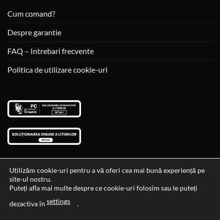
Cum comand?
Despre garantie
FAQ – Intrebari frecvente
Politica de utilizare cookie-uri
Utilizăm cookie-uri pentru a vă oferi cea mai bună experiență pe
site-ul nostru.
Visa
MasterCard
Cash
Puteți afla mai multe despre ce cookie-uri folosim sau le puteți
On
settings
Data si ora ultimei actualizari al stocului si ale preturilor: 29-12-
dezactiva în
.
Delivery
2023 06:45:56