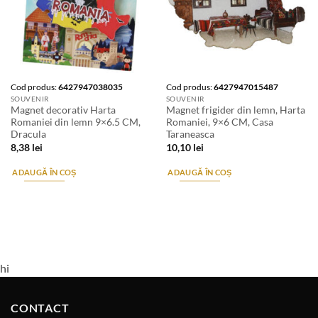
Cod produs:
6427947038035
Cod produs:
6427947015487
SOUVENIR
SOUVENIR
Magnet decorativ Harta
Magnet frigider din lemn, Harta
Romaniei din lemn 9×6.5 CM,
Romaniei, 9×6 CM, Casa
Dracula
Taraneasca
8,38
lei
10,10
lei
ADAUGĂ ÎN COȘ
ADAUGĂ ÎN COȘ
hi
CONTACT