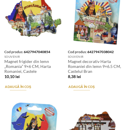
Cod produs:
6427947040854
Cod produs:
6427947038042
SOUVENIR
SOUVENIR
Magnet frigider din lemn
Magnet decorativ Harta
„Romania” 9×6 CM, Harta
Romaniei din lemn 9×6.5 CM,
Romaniei, Castele
Castelul Bran
10,10
lei
8,38
lei
ADAUGĂ ÎN COȘ
ADAUGĂ ÎN COȘ