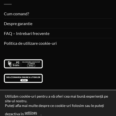
Cum comand?
Despre garantie
FAQ – Intrebari frecvente
Politica de utilizare cookie-uri
Utilizăm cookie-uri pentru a vă oferi cea mai bună experiență pe
site-ul nostru.
Visa
MasterCard
Cash
Puteți afla mai multe despre ce cookie-uri folosim sau le puteți
On
settings
Data si ora ultimei actualizari al stocului si ale preturilor: 29-12-
dezactiva în
.
Delivery